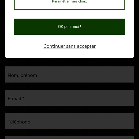
Mazayes Basses
Paramétrer mes choix
63230 Mazayes
04 73 88 93 30
OK pour moi !
Ouvert : Du Mardi soir au Dimanche matin
Fermé : Dimanche soir, Lundi, Mardi midi
Continuer sans accepter
Vous avez des questions ?
Nom, prénom
E-mail *
Téléphone