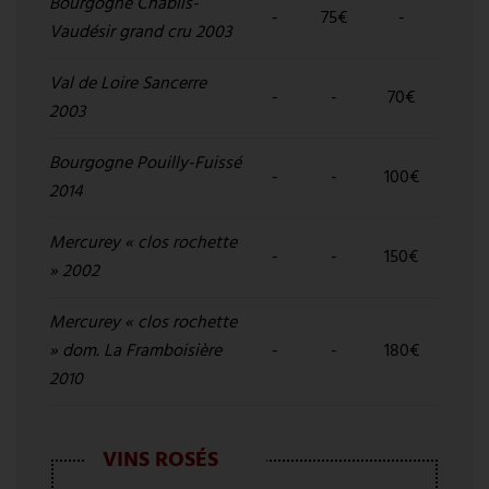
Bourgogne Chablis-
-
75€
-
Vaudésir grand cru 2003
Val de Loire Sancerre
-
-
70€
2003
Bourgogne Pouilly-Fuissé
-
-
100€
2014
Mercurey « clos rochette
-
-
150€
» 2002
Mercurey « clos rochette
» dom. La Framboisière
-
-
180€
2010
VINS ROSÉS