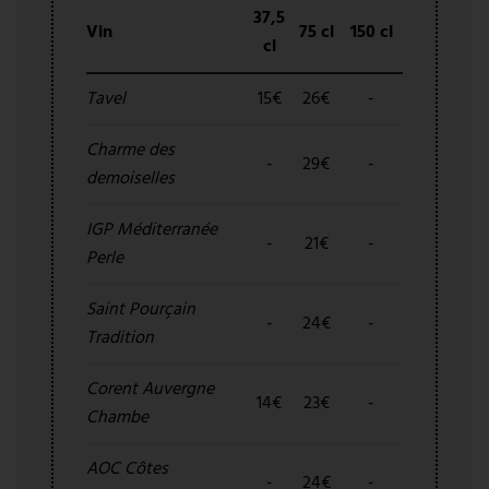
37,5
Vin
75 cl
150 cl
cl
Tavel
15€
26€
-
Charme des
-
29€
-
demoiselles
IGP Méditerranée
-
21€
-
Perle
Saint Pourçain
-
24€
-
Tradition
Corent Auvergne
14€
23€
-
Chambe
AOC Côtes
-
24€
-