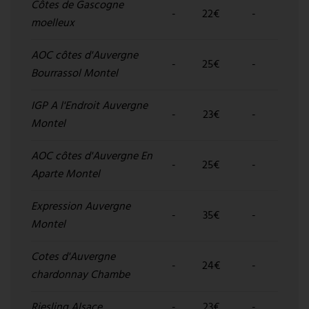
Côtes de Gascogne
-
22€
-
moelleux
AOC côtes d'Auvergne
-
25€
-
Bourrassol Montel
IGP A l'Endroit Auvergne
-
23€
-
Montel
AOC côtes d'Auvergne En
-
25€
-
Aparte Montel
Expression Auvergne
-
35€
-
Montel
Cotes d'Auvergne
-
24€
-
chardonnay Chambe
Riesling Alsace
-
23€
-