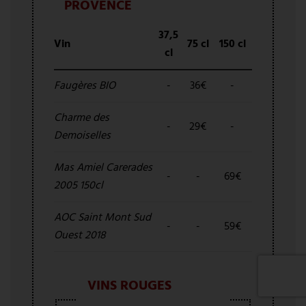
PROVENCE
37,5
Vin
75 cl
150 cl
cl
Faugères BIO
-
36€
-
Charme des
-
29€
-
Demoiselles
Mas Amiel Carerades
-
-
69€
2005 150cl
AOC Saint Mont Sud
-
-
59€
Ouest 2018
VINS ROUGES