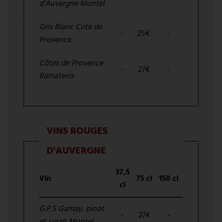
d'Auvergne Montel
Gris Blanc Cote de
-
25€
-
Provence
Côtes de Provence
-
27€
-
Ramaterra
VINS ROUGES
D'AUVERGNE
37,5
Vin
75 cl
150 cl
cl
G.P.S Gamay, pinot
-
27€
-