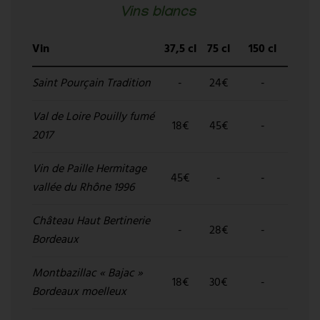
Vins blancs
Vin
37,5 cl
75 cl
150 cl
Saint Pourçain Tradition
-
24€
-
Val de Loire Pouilly fumé
18€
45€
-
2017
Vin de Paille Hermitage
45€
-
-
vallée du Rhône 1996
Château Haut Bertinerie
-
28€
-
Bordeaux
Montbazillac « Bajac »
18€
30€
-
Bordeaux moelleux