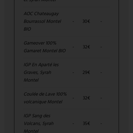
et syrah Montel
AOC Chateaugay
Bourrassol Montel
-
30€
-
BIO
Gameover 100%
-
32€
-
Gamaret Montel BIO
IGP En Aparté les
Graves, Syrah
-
29€
-
Montel
Coulée de Lave 100%
-
32€
-
volcanique Montel
IGP Sang des
Volcans, Syrah
-
35€
-
Montel