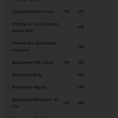
Gewurztraminer Alsace
17€
32€
-
Riesling via saint Jacques
-
47€
-
Alsace 2012
Charme des demoiselles
-
29€
-
Provence
Bourgogne Viré-Clessé
19€
32€
-
Bourgogne Rully
-
39€
-
Bourgogne Aligoté
-
24€
-
Bourgogne Montagny 1er
24€
45€
-
Cru